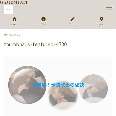
G-2JTBMT817F
MENU
ホーム
Q＆A
口コミ
アクセス
2026.03.06
ホーム
thumbnails-featured-4730
メニュー＆ご予約
セラピスト
ご利用の流れ
よくあるご質問
お客様のお声