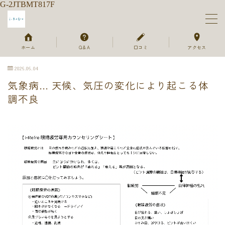
G-2JTBMT817F
MENU
ホーム
Q＆A
口コミ
アクセス
2026.06.04
ホーム
気象病… 天候、気圧の変化により起こる体
調不良
メニュー＆ご予約
セラピスト
ご利用の流れ
よくあるご質問
お客様のお声