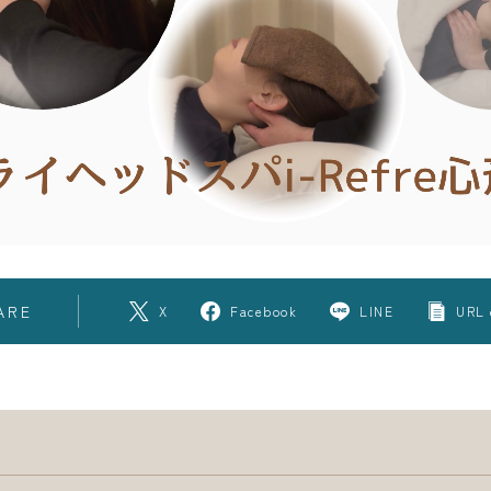
ARE
X
Facebook
LINE
URL 