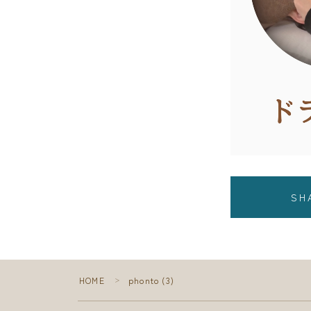
SH
HOME
phonto (3)
＞