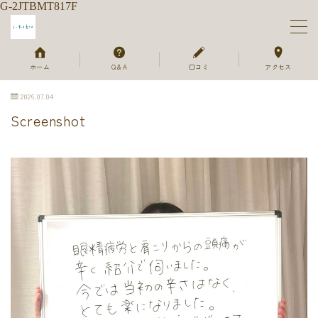
G-2JTBMT817F
MENU
ホーム
Q＆A
口コミ
アクセス
2026.07.04
ホーム
Screenshot
メニュー＆ご予約
セラピスト
ご利用の流れ
よくあるご質問
お客様のお声