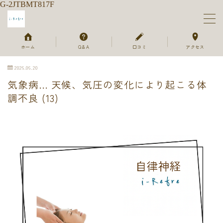
G-2JTBMT817F
MENU
ホーム
Q＆A
口コミ
アクセス
2026.06.20
ホーム
気象病… 天候、気圧の変化により起こる体
調不良 (13)
メニュー＆ご予約
セラピスト
ご利用の流れ
よくあるご質問
お客様のお声