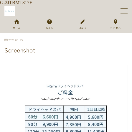
G-2JTBMT817F
MENU
ホーム
Q＆A
口コミ
アクセス
2026.05.25
ホーム
Screenshot
メニュー＆ご予約
セラピスト
ご利用の流れ
よくあるご質問
お客様のお声