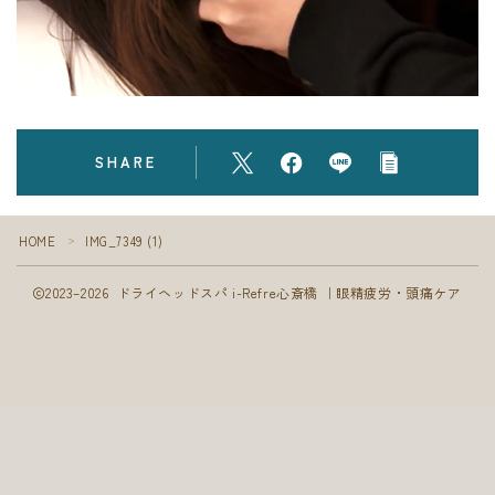
フォト
ブログ
SHARE
HOME
IMG_7349 (1)
＞
2023–2026 ドライヘッドスパ i-Refre心斎橋 ｜眼精疲労・頭痛ケア
Follow Me
ご予約はこちら