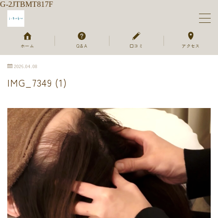
G-2JTBMT817F
MENU
ホーム
Q＆A
口コミ
アクセス
2026.04.08
ホーム
IMG_7349 (1)
メニュー＆ご予約
セラピスト
ご利用の流れ
よくあるご質問
お客様のお声