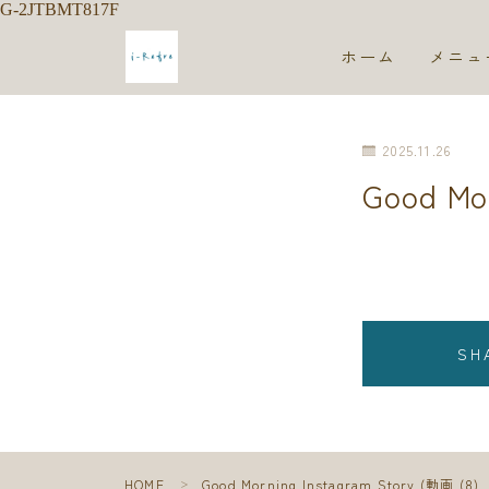
G-2JTBMT817F
ホーム
メニュ
2025.11.26
Good Mo
SH
HOME
Good Morning Instagram Story (動画 (8)
＞