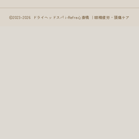
2023–2026 ドライヘッドスパ i-Refre心斎橋 ｜眼精疲労・頭痛ケア