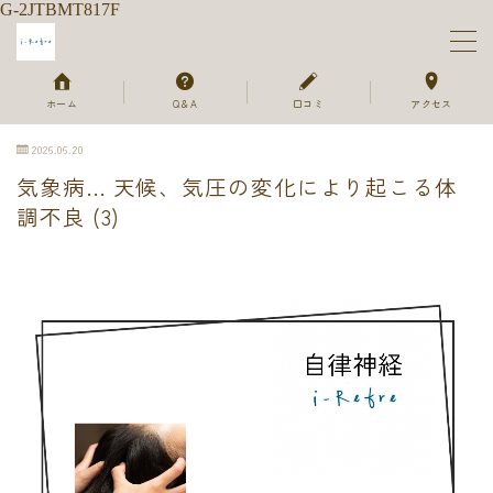
G-2JTBMT817F
MENU
ホーム
Q＆A
口コミ
アクセス
2026.06.20
ホーム
気象病… 天候、気圧の変化により起こる体
調不良 (3)
メニュー＆ご予約
セラピスト
ご利用の流れ
よくあるご質問
お客様のお声