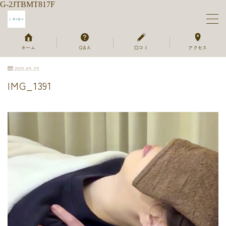
G-2JTBMT817F
MENU
ホーム
Q＆A
口コミ
アクセス
2026.05.25
ホーム
IMG_1391
メニュー＆ご予約
セラピスト
ご利用の流れ
よくあるご質問
お客様のお声