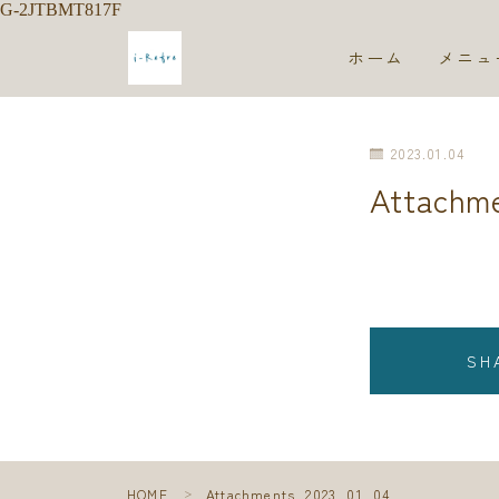
G-2JTBMT817F
ホーム
メニュ
2023.01.04
Attachm
SH
HOME
Attachments_2023_01_04
＞