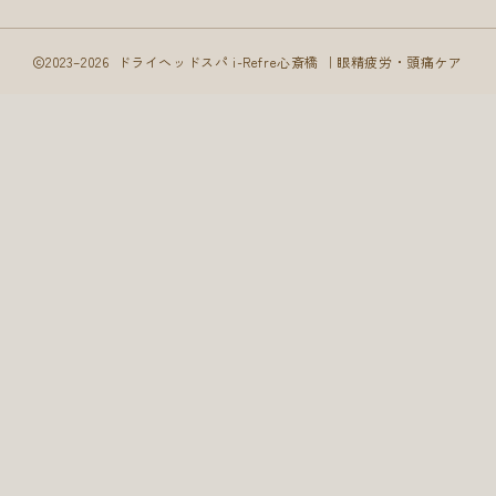
2023–2026 ドライヘッドスパ i-Refre心斎橋 ｜眼精疲労・頭痛ケア