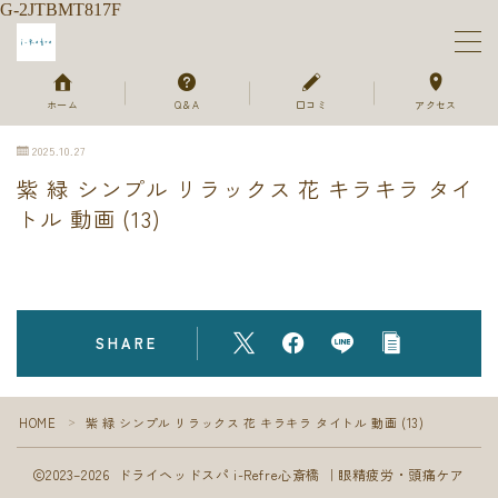
G-2JTBMT817F
MENU
ホーム
Q＆A
口コミ
アクセス
2025.10.27
ホーム
紫 緑 シンプル リラックス 花 キラキラ タイ
トル 動画 (13)
メニュー＆ご予約
セラピスト
ご利用の流れ
SHARE
よくあるご質問
HOME
紫 緑 シンプル リラックス 花 キラキラ タイトル 動画 (13)
＞
お客様のお声
2023–2026 ドライヘッドスパ i-Refre心斎橋 ｜眼精疲労・頭痛ケア